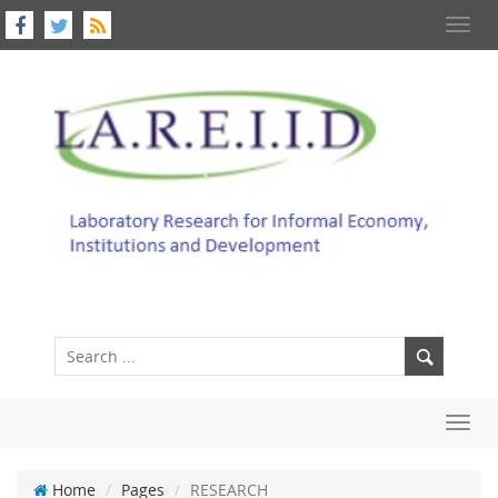
Toggl
navig
Toggl
navig
Home
Pages
RESEARCH