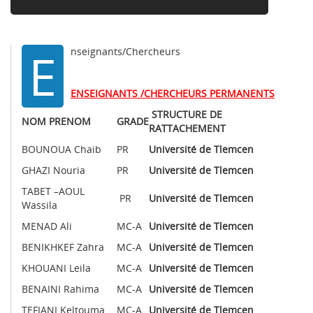
E
nseignants/Chercheurs
ENSEIGNANTS /CHERCHEURS PERMANENTS
STRUCTURE DE
NOM PRENOM
GRADE
RATTACHEMENT
BOUNOUA Chaib
PR
Université de Tlemcen
GHAZI Nouria
PR
Université de Tlemcen
TABET –AOUL
PR
Université de Tlemcen
Wassila
MENAD Ali
MC-A
Université de Tlemcen
BENIKHKEF Zahra
MC-A
Université de Tlemcen
KHOUANI Leila
MC-A
Université de Tlemcen
BENAINI Rahima
MC-A
Université de Tlemcen
TEFIANI Keltouma
MC-A
Université de Tlemcen