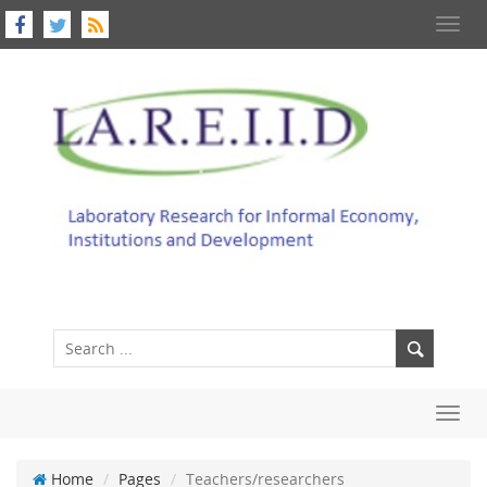
Toggl
navig
Toggl
navig
Home
Pages
Teachers/researchers