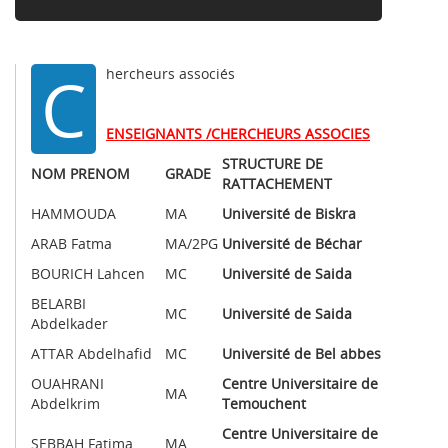
C
hercheurs associés
ENSEIGNANTS /CHERCHEURS ASSOCIES
STRUCTURE DE
NOM PRENOM
GRADE
RATTACHEMENT
HAMMOUDA
MA
Université de Biskra
ARAB Fatma
MA/2PG
Université de Béchar
BOURICH Lahcen
MC
Université de Saida
BELARBI
MC
Université de Saida
Abdelkader
ATTAR Abdelhafid
MC
Université de Bel abbes
OUAHRANI
Centre Universitaire de
MA
Abdelkrim
Temouchent
Centre Universitaire de
SEBBAH Fatima
MA