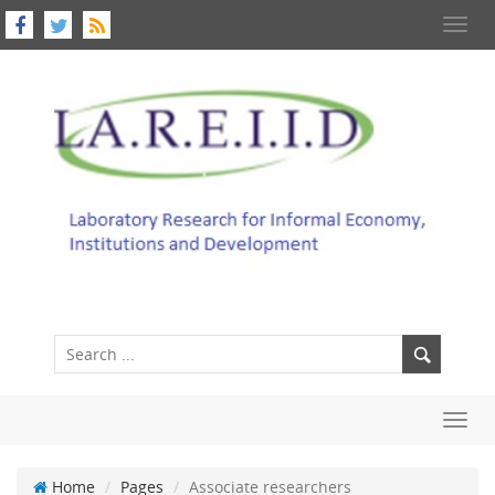
Toggl
navig
Toggl
navig
Home
Pages
Associate researchers