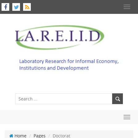
Toggl
navig
Toggl
navig
Home
Pages
Doctorat