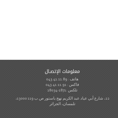
معلومات الإتصـال
هاتف : 043.41.11.89
فاكس : 043.41.11.91
تلكس :1871-18034
22، شارع أبي عياد عبد الكريم نهج باستور ص.ب 119 13000،
تلمسان، الجزائر