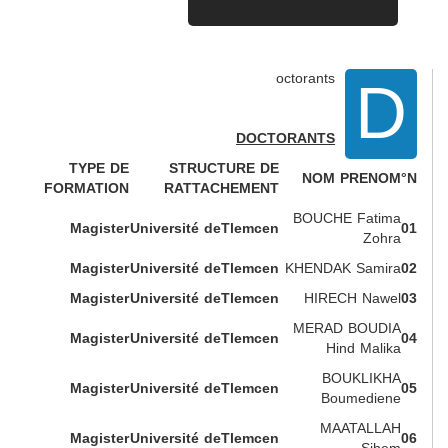
D
octorants
DOCTORANTS
TYPE DE
STRUCTURE DE
NOM PRENOM
N°
FORMATION
RATTACHEMENT
BOUCHE Fatima
Magister
Université deTlemcen
01
Zohra
Magister
Université deTlemcen
KHENDAK Samira
02
Magister
Université deTlemcen
HIRECH Nawel
03
MERAD BOUDIA
Magister
Université deTlemcen
04
Hind Malika
BOUKLIKHA
Magister
Université deTlemcen
05
Boumediene
MAATALLAH
Magister
Université deTlemcen
06