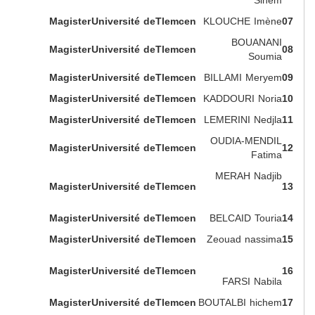
Sihem
Magister
Université deTlemcen
KLOUCHE Imène
07
BOUANANI
Magister
Université deTlemcen
08
Soumia
Magister
Université deTlemcen
BILLAMI Meryem
09
Magister
Université deTlemcen
KADDOURI Noria
10
Magister
Université deTlemcen
LEMERINI Nedjla
11
OUDIA-MENDIL
Magister
Université deTlemcen
12
Fatima
MERAH Nadjib
Magister
Université deTlemcen
13
Magister
Université deTlemcen
BELCAID Touria
14
Magister
Université deTlemcen
Zeouad nassima
15
Magister
Université deTlemcen
16
FARSI Nabila
Magister
Université deTlemcen
BOUTALBI hichem
17