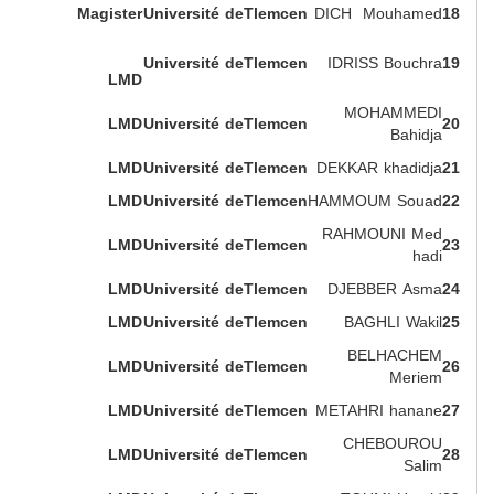
Magister
Université deTlemcen
DICH Mouhamed
18
Université deTlemcen
IDRISS Bouchra
19
LMD
MOHAMMEDI
LMD
Université deTlemcen
20
Bahidja
LMD
Université deTlemcen
DEKKAR khadidja
21
LMD
Université deTlemcen
HAMMOUM Souad
22
RAHMOUNI Med
LMD
Université deTlemcen
23
hadi
LMD
Université deTlemcen
DJEBBER Asma
24
LMD
Université deTlemcen
BAGHLI Wakil
25
BELHACHEM
LMD
Université deTlemcen
26
Meriem
LMD
Université deTlemcen
METAHRI hanane
27
CHEBOUROU
LMD
Université deTlemcen
28
Salim