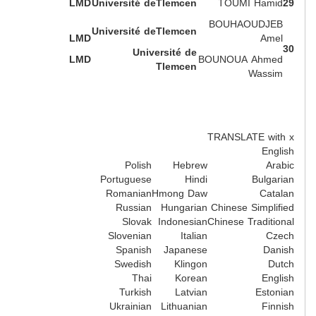
LMD
Université deTlemcen
TOUMI Hamid
29
BOUHAOUDJEB
Université deTlemcen
LMD
Amel
30
Université de
LMD
BOUNOUA Ahmed
Tlemcen
Wassim
TRANSLATE with
x
English
Polish
Hebrew
Arabic
Portuguese
Hindi
Bulgarian
Romanian
Hmong Daw
Catalan
Russian
Hungarian
Chinese Simplified
Slovak
Indonesian
Chinese Traditional
Slovenian
Italian
Czech
Spanish
Japanese
Danish
Swedish
Klingon
Dutch
Thai
Korean
English
Turkish
Latvian
Estonian
Ukrainian
Lithuanian
Finnish