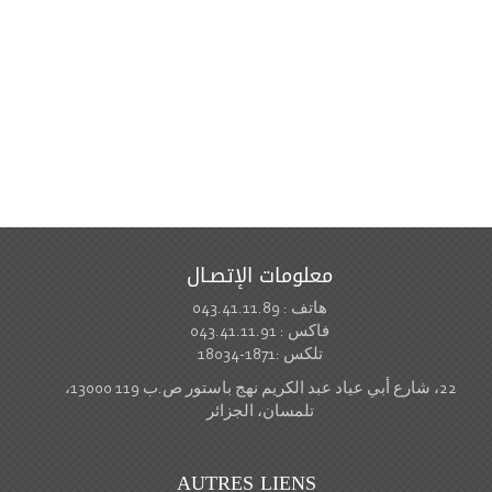
معلومات الإتصـال
هاتف : 043.41.11.89
فاكس : 043.41.11.91
تلكس :1871-18034
22، شارع أبي عياد عبد الكريم نهج باستور ص.ب 119 13000،
تلمسان، الجزائر
AUTRES LIENS