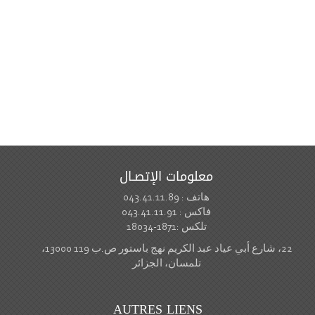
معلومات الإتصـال
هاتف : 043.41.11.89
فاكس : 043.41.11.91
تلكس :1871-18034
22، شارع أبي عياد عبد الكريم نهج باستور ص.ب 119 13000،
تلمسان، الجزائر
AUTRES LIENS