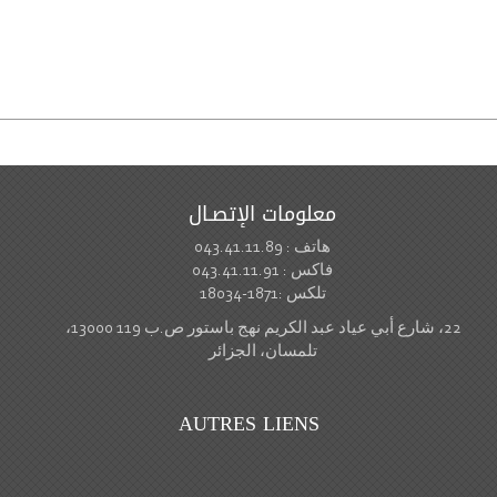
معلومات الإتصـال
هاتف : 043.41.11.89
فاكس : 043.41.11.91
تلكس :1871-18034
22، شارع أبي عياد عبد الكريم نهج باستور ص.ب 119 13000،
تلمسان، الجزائر
AUTRES LIENS