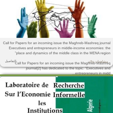
Call for Papers for an incoming issue the Maghreb-Mashreq journa
Executives and entrepreneurs in middle-income economies: th
place and dynamics of the middle class in the MENA region
التفاصيل
مشاهدات 489
Call for Papers for an incoming issue the Maghreb-Mashre
journal[2] has dedicated to the topic: “Executives an
entrepreneurs in midd..