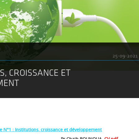
25-09-2021
S, CROISSANCE ET
MENT
e N°1 : Institutions, croissance et développement
aib BOUNOUA
CV.pdf